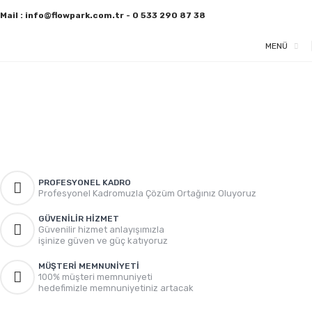
Mail : info@flowpark.com.tr - 0 533 290 87 38
MENÜ
PROFESYONEL KADRO
Profesyonel Kadromuzla Çözüm Ortağınız Oluyoruz
GÜVENILIR HIZMET
Güvenilir hizmet anlayışımızla
işinize güven ve güç katıyoruz
MÜŞTERI MEMNUNIYETI
100% müşteri memnuniyeti
hedefimizle memnuniyetiniz artacak